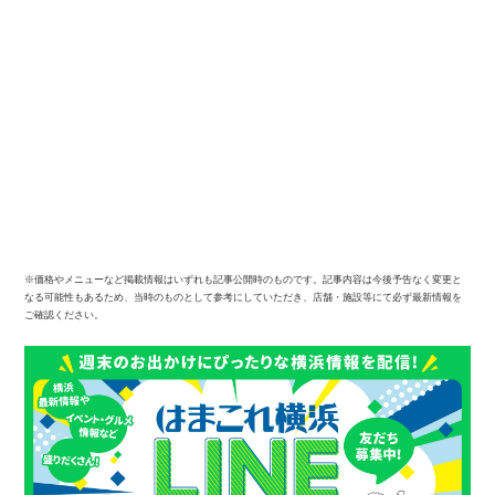
※価格やメニューなど掲載情報はいずれも記事公開時のものです。記事内容は今後予告なく変更と
なる可能性もあるため、当時のものとして参考にしていただき、店舗・施設等にて必ず最新情報を
ご確認ください。