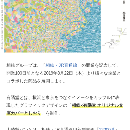
相鉄グループは、「
相鉄・JR直通線
」の開業を記念して、
開業100日前となる2019年8月22日（木）より様々な企業と
コラボした商品を展開します。
有隣堂とは、横浜と東京をつなぐイメージをカラフルに表
現したグラフィックデザインの「
相鉄×有隣堂 オリジナル文
庫カバーとしおり
」を制作。
山崎製パンとは、相鉄・JR直通線用新型車両「
12000系
」