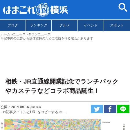
ブログ
ランキング
グルメ
イベント
スポット
ホーム
ニュース
タウンニュース
※記事内の広告から媒体維持のために収益を得る場合があります
相鉄・JR直通線開業記念でランチパック
やカステラなどコラボ商品誕生！
公開：2019.08.16
ಇ2022.02.08
--✄記事タイトルとURLをコピーする-✄—