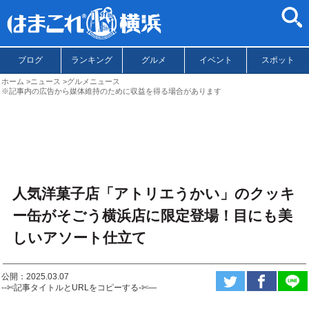
ブログ
ランキング
グルメ
イベント
スポット
ホーム
ニュース
グルメニュース
※記事内の広告から媒体維持のために収益を得る場合があります
人気洋菓子店「アトリエうかい」のクッキ
ー缶がそごう横浜店に限定登場！目にも美
しいアソート仕立て
公開：2025.03.07
--✄記事タイトルとURLをコピーする-✄—