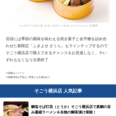
ショコラ アソルティ缶（レモンココナッツ＆オレンジパッション）2,191円
店頭には季節の風味を味わえる焼き菓子と金平糖を詰め合
わせた春限定「ふきよせ さくら」もラインナップするので
そごう横浜店で購入できるチャンスをお見逃しなく。※い
ずれもなくなり次第終了
※画像はイメージ
※掲載内容は予告なく変更となる場合あり
そごう横浜店 人気記事
鯛塩そば灯花（とうか）そごう横浜店で真鯛の旨
み凝縮ラーメン＆名物の鯛茶漬け堪能！