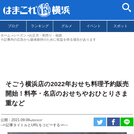
ブログ
ランキング
グルメ
イベント
スポット
ホーム
シーズン
お正月・初売り・福袋
※記事内の広告から媒体維持のために収益を得る場合があります
そごう横浜店の2022年おせち料理予約販売
開始！料亭・名店のおせちやおひとりさま
重など
公開：2021.09.08
ಇ2022.02.07
--✄記事タイトルとURLをコピーする-✄—