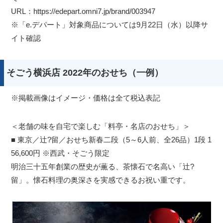
URL：https://edepart.omni7.jp/brand/003947
※「e.デパート」対象商品については9月22日（水）以降サ
イト確認
そごう横浜店 2022年のおせち（一例）
※掲載画像はイメージ・価格は全て税込表記
＜老舗の味を自宅で楽しむ「料亭・名店のおせち」＞
■ 東京／辻?留／おせち新春二段（5～6人前、全26品）1段 1
56,600円 ※西武・そごう限定
明治三十五年創業の歴史が薫る、茶懐石で名高い「辻?
留」。懐石料理の奥深さを実感できるお祝い重です。