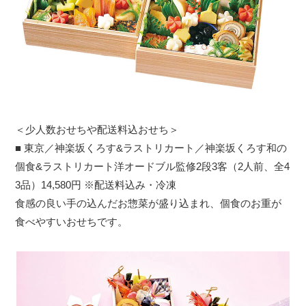
＜少人数おせちや配送料込おせち＞
■ 東京／神楽坂くろす&ラストリカート／神楽坂くろす和の
個食&ラストリカート洋オードブル監修2段3客（2人前、全4
3品）14,580円 ※配送料込み・冷凍
食感の良い手の込んだお惣菜が盛り込まれ、個食のお重が
食べやすいおせちです。