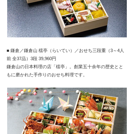
■ 鎌倉／鎌倉山 檑亭（らいてい）／おせち三段重（3～4人
前 全37品）3段 39,960円
鎌倉山の日本料理の店「檑亭」。創業五十余年の歴史とと
もに磨かれた手作りのおせち料理です。