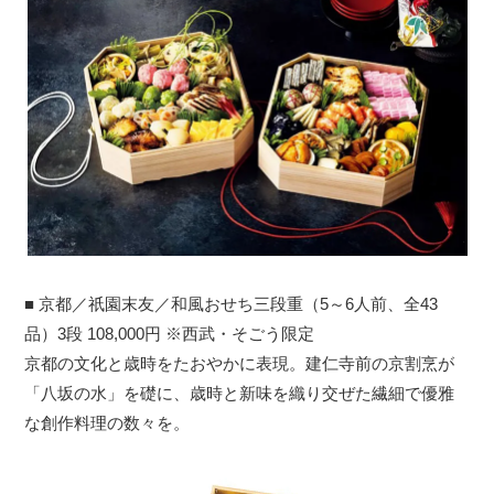
■ 京都／祇園末友／和風おせち三段重（5～6人前、全43
品）3段 108,000円 ※西武・そごう限定
京都の文化と歳時をたおやかに表現。建仁寺前の京割烹が
「八坂の水」を礎に、歳時と新味を織り交ぜた繊細で優雅
な創作料理の数々を。