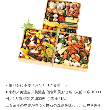
＜取り分け不要「おひとりさま重」＞
■ 京都／美濃吉／美濃吉 個食和風おせち 1人前×1客 10,800
円／1人前×2客 21,600円（1客全21品）
三百余年の歴史が息づく懐石の洗練を味わう。江戸享保年