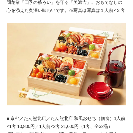
間創業「四季の移ろい」を守る「美濃吉」。おもてなしの
心を添えた奥深い味わいです。※写真は写真は１人前×２客
■ 京都／たん熊北店／たん熊北店 和風おせち（個食）1人前
×1客 10,800円／1人前×2客 21,600円（1客、全32品）