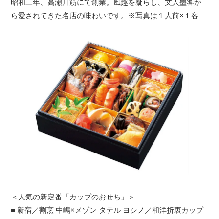
昭和三年、高瀬川筋にて創業。風趣を凝らし、文人墨客か
ら愛されてきた名店の味わいです。※写真は１人前×１客
＜人気の新定番「カップのおせち」＞
■ 新宿／割烹 中嶋×メゾン タテル ヨシノ／和洋折衷カップ