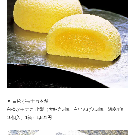
▼ 白松がモナカ本舗
白松がモナカ 小型（大納言3個、白いんげん3個、胡麻4個、
10個入、1箱）1,521円