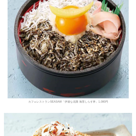
カフェレストランSEASAW「伊達な北限 海苔しらす丼」1,080円