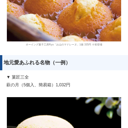
オーイング菓子工房Ryo「お山のマドレーヌ」1個 335円 ※初登場
地元愛あふれる名物（一例）
▼ 菓匠三全
萩の月（5個入、簡易箱）1,032円