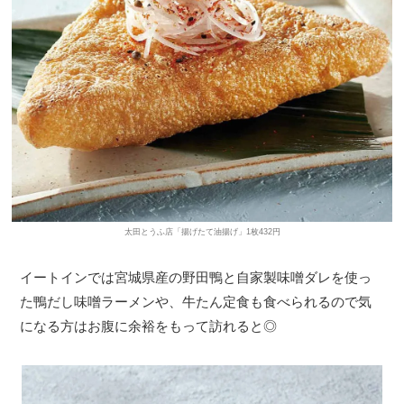
太田とうふ店「揚げたて油揚げ」1枚432円
イートインでは宮城県産の野田鴨と自家製味噌ダレを使っ
た鴨だし味噌ラーメンや、牛たん定食も食べられるので気
になる方はお腹に余裕をもって訪れると◎