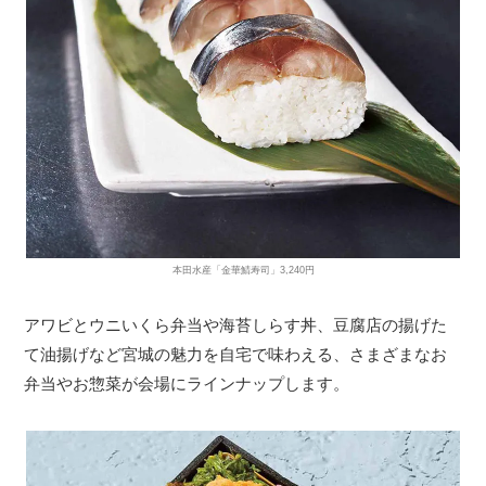
本田水産「金華鯖寿司」3,240円
アワビとウニいくら弁当や海苔しらす丼、豆腐店の揚げた
て油揚げなど宮城の魅力を自宅で味わえる、さまざまなお
弁当やお惣菜が会場にラインナップします。