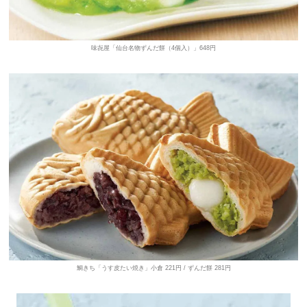
味㐂屋「仙台名物ずんだ餅（4個入）」648円
鯛きち「うす皮たい焼き」小倉 221円 / ずんだ餅 281円