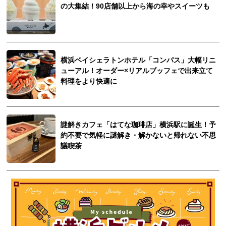
の大集結！90店舗以上から海の幸やスイーツも
横浜ベイシェラトンホテル「コンパス」大幅リニ
ューアル！オーダー×リアルブッフェで出来立て
料理をより快適に
謎解きカフェ「はてな珈琲店」横浜駅に誕生！予
約不要で気軽に謎解き・解かないと帰れない不思
議喫茶