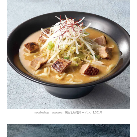
noodleshop arakawa「鴨だし味噌ラーメン」1,301円