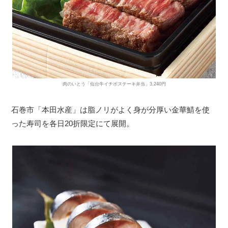
肉のいとう「仙台牛イチボステーキ弁当」3,240円
石巻市「本田水産」は脂ノリがよく身が分厚い金華鯖を使
った寿司を各日20折限定にて展開。