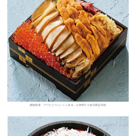
網地島屋「アワビとウニいくら弁当」4,968円 ※各日限定30折