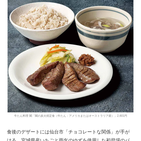
牛たん料理 閣「閣の炭火焼定食（牛たん：アメリカまたはオーストラリア産）」2,601円
食後のデザートには仙台市「チョコレートな関係」が手が
ける、宮城県産いちごと雨乞のゆずを使用した初登場のパ