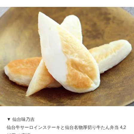
▼ 仙台味乃吉
仙台牛サーロインステーキと仙台名物厚切り牛たん弁当 4,2