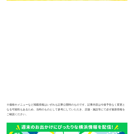
※価格やメニューなど掲載情報はいずれも記事公開時のものです。記事内容は今後予告なく変更と
なる可能性もあるため、当時のものとして参考にしていただき、店舗・施設等にて必ず最新情報を
ご確認ください。