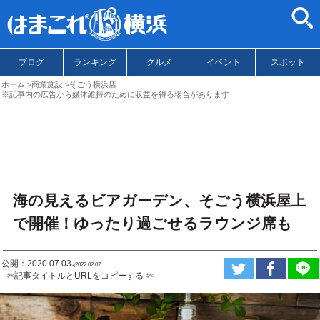
ブログ
ランキング
グルメ
イベント
スポット
ホーム
商業施設
そごう横浜店
※記事内の広告から媒体維持のために収益を得る場合があります
海の見えるビアガーデン、そごう横浜屋上
で開催！ゆったり過ごせるラウンジ席も
公開：2020.07.03
ಇ2022.02.07
--✄記事タイトルとURLをコピーする-✄—