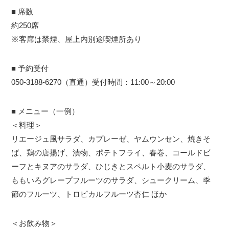
■ 席数
約250席
※客席は禁煙、屋上内別途喫煙所あり
■ 予約受付
050-3188-6270（直通）受付時間：11:00～20:00
■ メニュー（一例）
＜料理＞
リエージュ風サラダ、カプレーゼ、ヤムウンセン、焼きそ
ば、鶏の唐揚げ、漬物、ポテトフライ、春巻、コールドビ
ーフとキヌアのサラダ、ひじきとスペルト小麦のサラダ、
ももいろグレープフルーツのサラダ、シュークリーム、季
節のフルーツ、トロピカルフルーツ杏仁 ほか
＜お飲み物＞