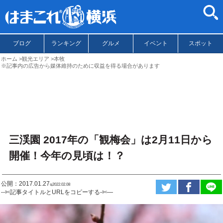
ブログ
ランキング
グルメ
イベント
スポット
ホーム
観光エリア
本牧
※記事内の広告から媒体維持のために収益を得る場合があります
三渓園 2017年の「観梅会」は2月11日から
開催！今年の見頃は！？
公開：2017.01.27
ಇ2022.02.08
--✄記事タイトルとURLをコピーする-✄—