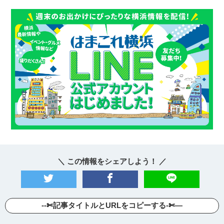
＼ この情報をシェアしよう！ ／
--✄記事タイトルとURLをコピーする-✄—