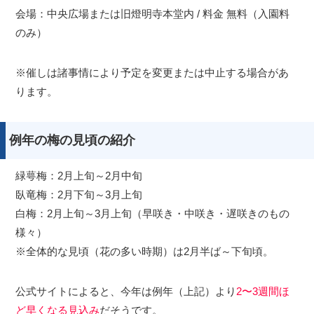
会場：中央広場または旧燈明寺本堂内 / 料金 無料（入園料
のみ）
※催しは諸事情により予定を変更または中止する場合があ
ります。
例年の梅の見頃の紹介
緑萼梅：2月上旬～2月中旬
臥竜梅：2月下旬～3月上旬
白梅：2月上旬～3月上旬（早咲き・中咲き・遅咲きのもの
様々）
※全体的な見頃（花の多い時期）は2月半ば～下旬頃。
公式サイトによると、今年は例年（上記）より
2〜3週間ほ
ど早くなる見込み
だそうです。