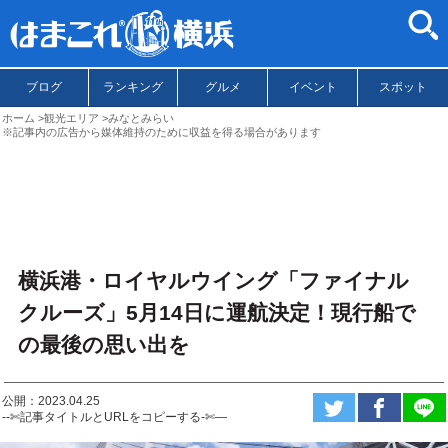
ブログ
ランキング
グルメ
イベント
スポット
ホーム
観光エリア
みなとみらい
※記事内の広告から媒体維持のために収益を得る場合があります
横浜港・ロイヤルウイング「ファイナル
クルーズ」5月14日に運航決定！現行船で
の最後の思い出を
公開：2023.04.25
--✄記事タイトルとURLをコピーする-✄—