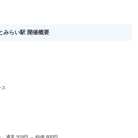
なとみらい駅 開催概要
ース
常 918円 → 特価 800円