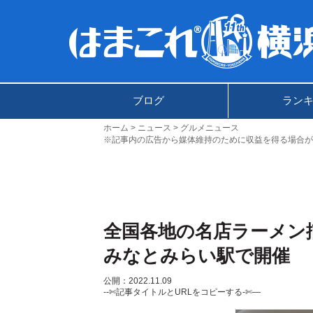
ブログ
ラン
ホーム
ニュース
グルメニュース
※記事内の広告から媒体維持のために収益を得る場合が
全国各地の名店ラーメン
みなとみらい駅で開催
公開：2022.11.09
--✄記事タイトルとURLをコピーする-✄—