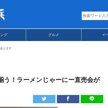
キング
グルメ
イ
あります
揃う！ラーメンじゃーにー直売会が