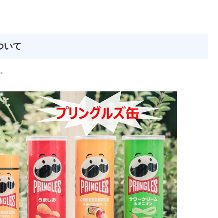
について
。