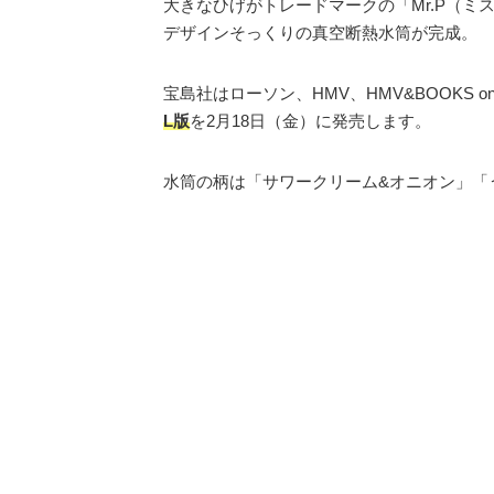
大きなひげがトレードマークの「Mr.P（ミ
デザインそっくりの真空断熱水筒が完成。
宝島社はローソン、HMV、HMV&BOOKS onl
L版
を2月18日（金）に発売します。
水筒の柄は「サワークリーム&オニオン」「う