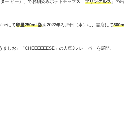
スター ピー）」でお馴染みポテトチップス「
プリングルズ
」の缶
ineにて
容量250mL版
を2022年2月9日（水）に、書店にて
300m
ましお」「CHEEEEEESE」の人気3フレーバーを展開。