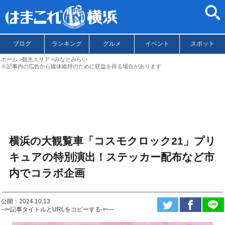
ブログ
ランキング
グルメ
イベント
スポット
ホーム
観光エリア
みなとみらい
※記事内の広告から媒体維持のために収益を得る場合があります
横浜の大観覧車「コスモクロック21」プリ
キュアの特別演出！ステッカー配布など市
内でコラボ企画
公開：2024.10.13
--✄記事タイトルとURLをコピーする-✄—