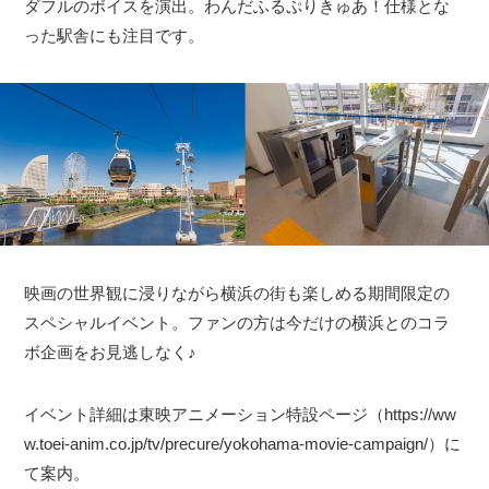
ダフルのボイスを演出。わんだふるぷりきゅあ！仕様とな
った駅舎にも注目です。
映画の世界観に浸りながら横浜の街も楽しめる期間限定の
スペシャルイベント。ファンの方は今だけの横浜とのコラ
ボ企画をお見逃しなく♪
イベント詳細は東映アニメーション特設ページ（https://ww
w.toei-anim.co.jp/tv/precure/yokohama-movie-campaign/）に
て案内。