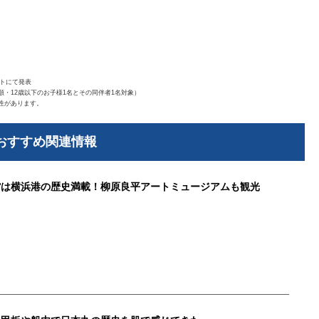
イトにて発表
・12歳以下のお子様1名とその同伴者1名対象）
性があります。
おすすめ関連情報
館は横浜港の歴史満載！柳原良平アートミュージアムも観光