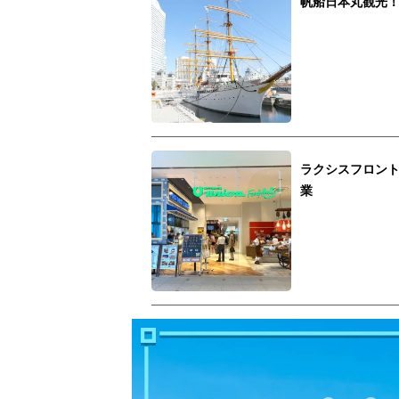
帆船日本丸観光
ラクシスフロン
業