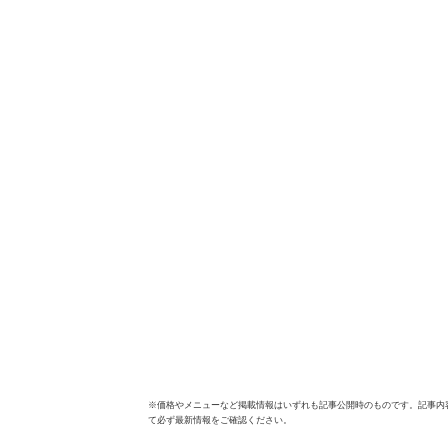
※価格やメニューなど掲載情報はいずれも記事公開時のものです。記事内
て必ず最新情報をご確認ください。