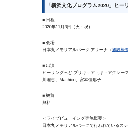
「横浜文化プログラム2020」ヒー
■ 日程
2020年11月3日（火・祝）
■ 会場
日本丸メモリアルパーク アリーナ（
施設概
■ 出演
ヒーリングっど プリキュア（キュアグレー
川理恵、Machico、宮本佳那子
■ 観覧
無料
＜ライブビューイング実施概要＞
日本丸メモリアルパークで行われているステ