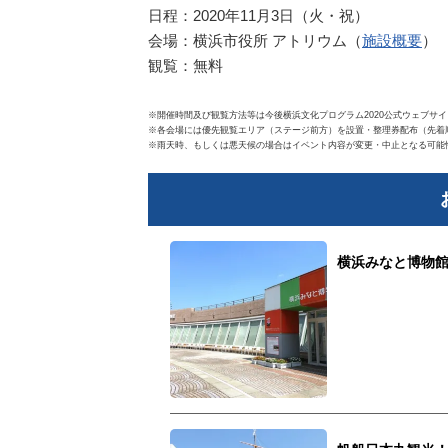
日程：2020年11月3日（火・祝）
会場：横浜市役所 アトリウム（
施設概要
）
観覧：無料
※開催時間及び観覧方法等は今後横浜文化プログラム2020公式ウェブサ
※各会場には優先観覧エリア（ステージ前方）を設置・整理券配布（先着順
※雨天時、もしくは悪天候の場合はイベント内容が変更・中止となる可能
横浜みなと博物