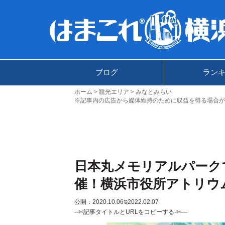
ブログ
ラン
ホーム
観光エリア
みなとみらい
※記事内の広告から媒体維持のために収益を得る場合が
日本丸メモリアルパーク
催！横浜市役所アトリウ
公開：2020.10.06
ಇ2022.02.07
--✄記事タイトルとURLをコピーする-✄—