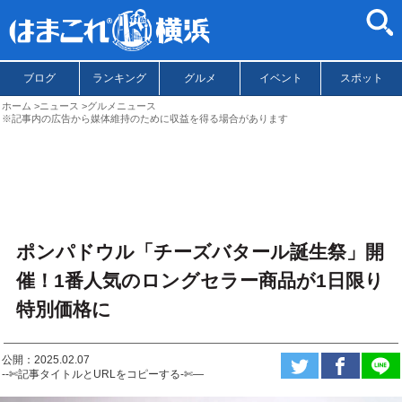
ブログ
ランキング
グルメ
イベント
スポット
ホーム
ニュース
グルメニュース
※記事内の広告から媒体維持のために収益を得る場合があります
ポンパドウル「チーズバタール誕生祭」開
催！1番人気のロングセラー商品が1日限り
特別価格に
公開：2025.02.07
--✄記事タイトルとURLをコピーする-✄—