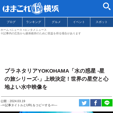
ブログ
ランキング
グルメ
イベント
スポット
ホーム
ニュース
エンタメニュース
※記事内の広告から媒体維持のために収益を得る場合があります
プラネタリアYOKOHAMA「水の惑星 -星
の旅シリーズ-」上映決定！世界の星空と心
地よい水中映像を
公開：2024.03.19
--✄記事タイトルとURLをコピーする-✄—