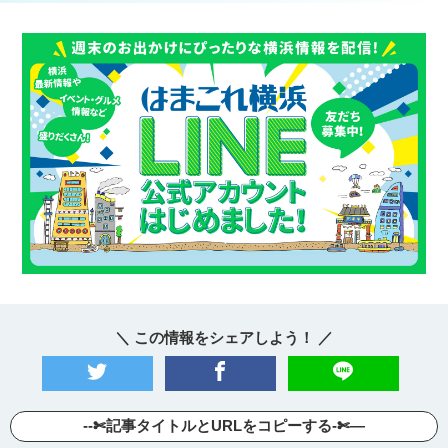
＼ この情報をシェアしよう！ ／
--✄記事タイトルとURLをコピーする-✄—