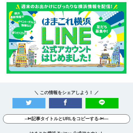
＼ この情報をシェアしよう！ ／
--✄記事タイトルとURLをコピーする-✄—