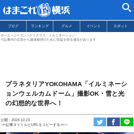
ブログ
ランキング
グルメ
イベント
スポット
ホーム
シーズン
クリスマス・イルミネーション
※記事内の広告から媒体維持のために収益を得る場合があります
プラネタリアYOKOHAMA「イルミネーシ
ョンウェルカムドーム」撮影OK・雪と光
の幻想的な世界へ！
公開：2024.10.23
--✄記事タイトルとURLをコピーする-✄—