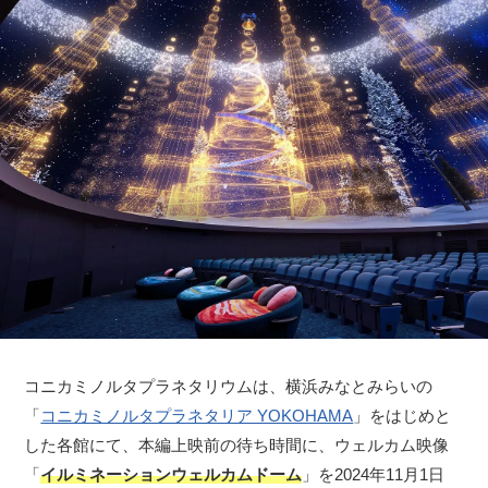
コニカミノルタプラネタリウムは、横浜みなとみらいの
「
コニカミノルタプラネタリア YOKOHAMA
」をはじめと
した各館にて、本編上映前の待ち時間に、ウェルカム映像
「
イルミネーションウェルカムドーム
」を2024年11月1日