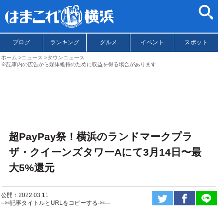
ブログ
ランキング
グルメ
イベント
スポット
ホーム
ニュース
タウンニュース
※記事内の広告から媒体維持のために収益を得る場合があります
超PayPay祭！横浜のランドマークプラ
ザ・クイーンズタワーAにて3月14日〜最
大5%還元
公開：2022.03.11
--✄記事タイトルとURLをコピーする-✄—