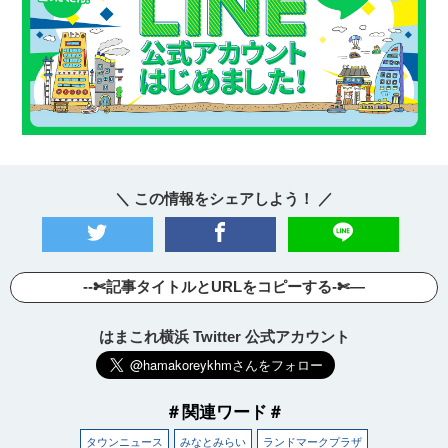
＼ この情報をシェアしよう！ ／
--✄記事タイトルとURLをコピーする-✄—
はまこれ横浜 Twitter 公式アカウント
＃関連ワード＃
タウンニュース
みなとみらい
ランドマークプラザ