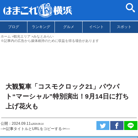
ブログ
ランキング
グルメ
イベント
スポット
ホーム
観光エリア
みなとみらい
※記事内の広告から媒体維持のために収益を得る場合があります
大観覧車「コスモクロック21」パウパ
ト“マーシャル”特別演出！9月14日に打ち
上げ花火も
公開：2024.09.11
ಇ2024.09.14
--✄記事タイトルとURLをコピーする-✄—