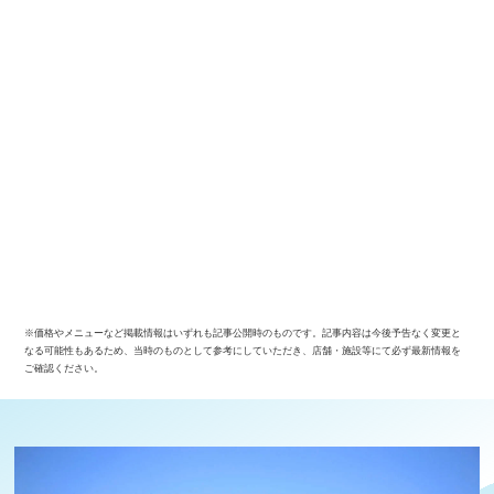
※価格やメニューなど掲載情報はいずれも記事公開時のものです。記事内容は今後予告なく変更と
なる可能性もあるため、当時のものとして参考にしていただき、店舗・施設等にて必ず最新情報を
ご確認ください。