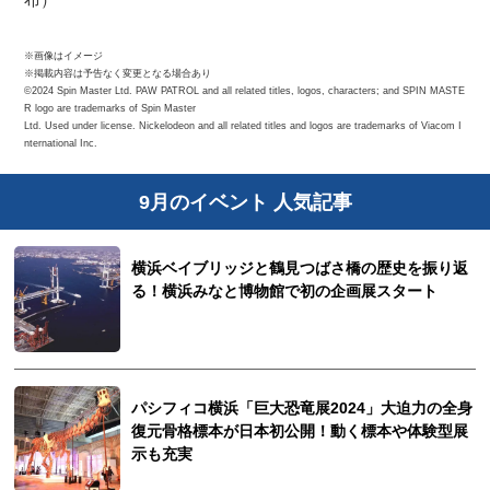
※画像はイメージ
※掲載内容は予告なく変更となる場合あり
©2024 Spin Master Ltd. PAW PATROL and all related titles, logos, characters; and SPIN MASTE
R logo are trademarks of Spin Master
Ltd. Used under license. Nickelodeon and all related titles and logos are trademarks of Viacom I
nternational Inc.
9月のイベント 人気記事
横浜ベイブリッジと鶴見つばさ橋の歴史を振り返
る！横浜みなと博物館で初の企画展スタート
パシフィコ横浜「巨大恐竜展2024」大迫力の全身
復元骨格標本が日本初公開！動く標本や体験型展
示も充実