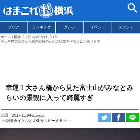
ブログ
ランキング
グルメ
イベント
スポット
ホーム
横浜ブログ
お出かけブログ
※記事内の広告から媒体維持のために収益を得る場合があります
幸運！大さん橋から見た富士山がみなとみ
らいの景観に入って綺麗すぎ
公開：2017.11.04
ಇ2022.02.08
--✄記事タイトルとURLをコピーする-✄—