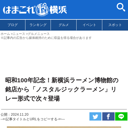
ブログ
ランキング
グルメ
イベント
スポット
ホーム
ニュース
グルメニュース
※記事内の広告から媒体維持のために収益を得る場合があります
昭和100年記念！新横浜ラーメン博物館の
銘店から「ノスタルジックラーメン」リ
レー形式で次々登場
公開：2024.11.20
--✄記事タイトルとURLをコピーする-✄—