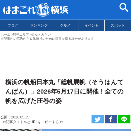
ブログ
ランキング
グルメ
イベント
スポット
ホーム
観光エリア
みなとみらい
※記事内の広告から媒体維持のために収益を得る場合があります
横浜の帆船日本丸「総帆展帆（そうはんて
んぱん）」2026年5月17日に開催！全ての
帆を広げた圧巻の姿
公開：2026.05.15
--✄記事タイトルとURLをコピーする-✄—