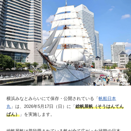
横浜みなとみらいにて保存・公開されている「
帆船日本
丸
」は、2026年5月17日（日）に「
総帆展帆（そうはんてん
ぱん）
」を実施します。
総帆展帆は普段畳まれている帆が全て広がった状態の日本