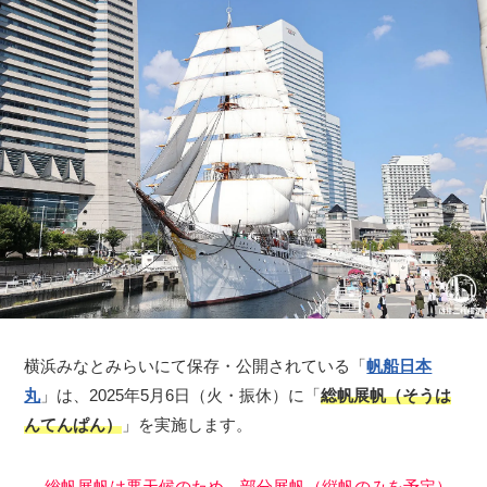
横浜みなとみらいにて保存・公開されている「
帆船日本
丸
」は、2025年5月6日（火・振休）に「
総帆展帆（そうは
んてんぱん）
」を実施します。
→ 総帆展帆は悪天候のため、部分展帆（縦帆のみを予定）