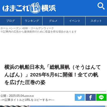
ブログ
ランキング
グルメ
イベント
スポット
ホーム
シーズン
GW・ゴールデンウィーク
※記事内の広告から媒体維持のために収益を得る場合があります
横浜の帆船日本丸「総帆展帆（そうはんて
んぱん）」2025年5月6に開催！全ての帆
を広げた圧巻の姿
公開：2025.05.04
ಇ2025.05.06
--✄記事タイトルとURLをコピーする-✄—