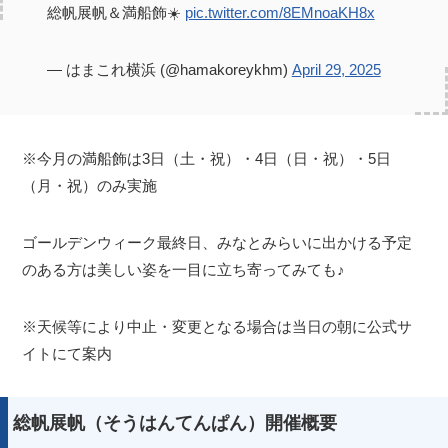
総帆展帆＆満船飾☀️
pic.twitter.com/8EMnoaKH8x
— はまこれ横浜 (@hamakoreykhm)
April 29, 2025
※今月の満船飾は3日（土・祝）・4日（日・祝）・5日
（月・祝）のみ実施
ゴールデンウィーク最終日、みなとみらいに出かける予定
のある方は美しい姿を一目に立ち寄ってみても♪
※天候等により中止・変更となる場合は当日の朝に公式サ
イトにて案内
総帆展帆（そうはんてんぱん）開催概要