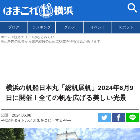
ブログ
ランキング
グルメ
イベント
スポット
ホーム
観光エリア
みなとみらい
※記事内の広告から媒体維持のために収益を得る場合があります
横浜の帆船日本丸「総帆展帆」2024年6月9
日に開催！全ての帆を広げる美しい光景
公開：2024.06.08
--✄記事タイトルとURLをコピーする-✄—