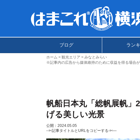
ブログ
ラン
ホーム
観光エリア
みなとみらい
※記事内の広告から媒体維持のために収益を得る場合が
帆船日本丸「総帆展帆」2
げる美しい光景
公開：2024.05.05
--✄記事タイトルとURLをコピーする-✄—