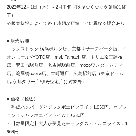
2022年12月1日（木）～2月中旬（以降なくなり次第順次終
了）
※販売状況によって終了時期が店舗ごとに異なる場合あり
■ 販売店舗
ニックストック 横浜ポルタ店、京都リサーチパーク店、イ
オンモールKYOTO店、msb Tamachi店、トリエ京王調布
店、豊田市駅前店、名古屋駅前店、mozoワンダーシティ
店、淀屋橋odona店、本町通店、広島駅前店（東京ドーム
店/京都タワー店/伊丹空港店は対象外）
■ 価格（税込）
・熟成ハンバーグとジャンボエビフライ：1,859円、オプシ
ョン：ジャンボエビフライW：+330円
・【数量限定】大人が夢見たデラックス・トルコライス：1,
969円