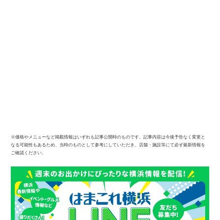
※価格やメニューなど掲載情報はいずれも記事公開時のものです。記事内容は今後予告なく変更と
なる可能性もあるため、当時のものとして参考にしていただき、店舗・施設等にて必ず最新情報を
ご確認ください。