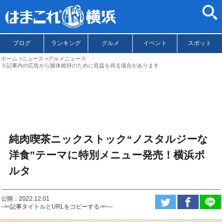
ブログ
ランキング
グルメ
イベント
スポット
ホーム
ニュース
グルメニュース
※記事内の広告から媒体維持のために収益を得る場合があります
純肉喫茶ニックストック“ノスタルジーな
洋食”テーマに特別メニュー発売！横浜ポ
ルタ
公開：2022.12.01
--✄記事タイトルとURLをコピーする-✄—