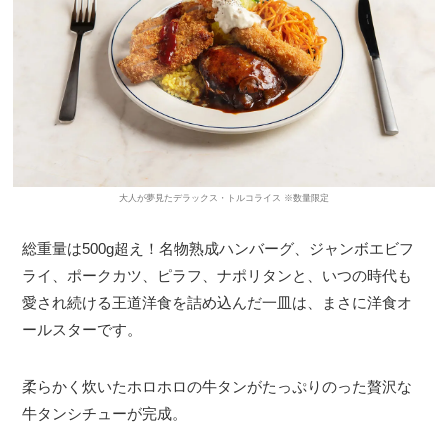
大人が夢見たデラックス・トルコライス ※数量限定
総重量は500g超え！名物熟成ハンバーグ、ジャンボエビフ
ライ、ポークカツ、ピラフ、ナポリタンと、いつの時代も
愛され続ける王道洋食を詰め込んだ一皿は、まさに洋食オ
ールスターです。
柔らかく炊いたホロホロの牛タンがたっぷりのった贅沢な
牛タンシチューが完成。