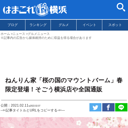
ブログ
ランキング
グルメ
イベント
スポット
ホーム
ニュース
グルメニュース
※記事内の広告から媒体維持のために収益を得る場合があります
ねんりん家「桜の国のマウントバーム」春
限定登場！そごう横浜店や全国通販
公開：2021.02.11
ಇ2022.02.07
--✄記事タイトルとURLをコピーする-✄—