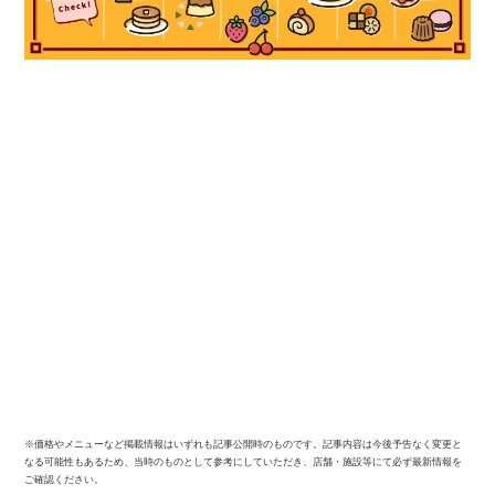
※価格やメニューなど掲載情報はいずれも記事公開時のものです。記事内容は今後予告なく変更と
なる可能性もあるため、当時のものとして参考にしていただき、店舗・施設等にて必ず最新情報を
ご確認ください。