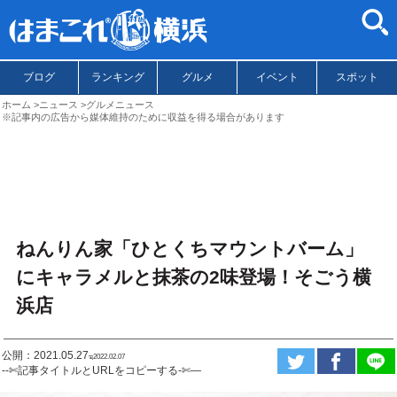
ブログ
ランキング
グルメ
イベント
スポット
ホーム
ニュース
グルメニュース
※記事内の広告から媒体維持のために収益を得る場合があります
ねんりん家「ひとくちマウントバーム」
にキャラメルと抹茶の2味登場！そごう横
浜店
公開：2021.05.27
ಇ2022.02.07
--✄記事タイトルとURLをコピーする-✄—