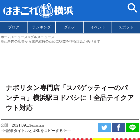
ブログ
ランキング
グルメ
イベント
スポット
ホーム
ニュース
グルメニュース
※記事内の広告から媒体維持のために収益を得る場合があります
ナポリタン専門店「スパゲッティーのパ
ンチョ」横浜駅ヨドバシに！全品テイクア
ウト対応
公開：2021.09.13
ಇ2022.11.21
--✄記事タイトルとURLをコピーする-✄—