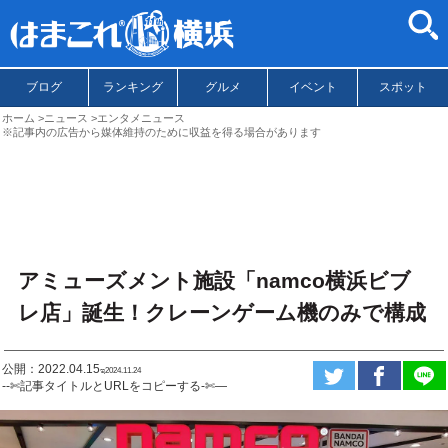
ブログ
ランキング
グルメ
イベント
スポット
ホーム
ニュース
エンタメニュース
※記事内の広告から媒体維持のために収益を得る場合があります
アミューズメント施設「namco横浜ビブ
レ店」誕生！クレーンゲーム機のみで構成
公開：2022.04.15
ಇ2024.11.24
--✄記事タイトルとURLをコピーする-✄—