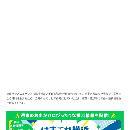
※価格やメニューなど掲載情報はいずれも記事公開時のものです。記事内容は今後予告なく変更と
なる可能性もあるため、当時のものとして参考にしていただき、店舗・施設等にて必ず最新情報を
ご確認ください。