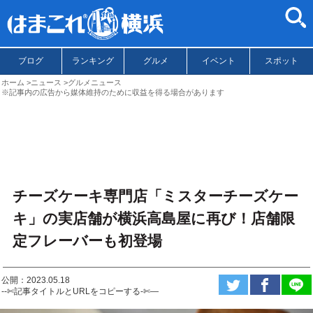
ブログ
ランキング
グルメ
イベント
スポット
ホーム
ニュース
グルメニュース
※記事内の広告から媒体維持のために収益を得る場合があります
チーズケーキ専門店「ミスターチーズケー
キ」の実店舗が横浜高島屋に再び！店舗限
定フレーバーも初登場
公開：2023.05.18
--✄記事タイトルとURLをコピーする-✄—