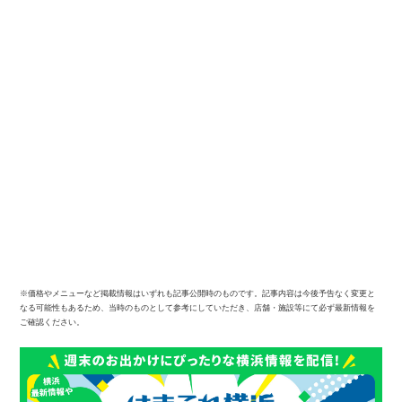
※価格やメニューなど掲載情報はいずれも記事公開時のものです。記事内容は今後予告なく変更と
なる可能性もあるため、当時のものとして参考にしていただき、店舗・施設等にて必ず最新情報を
ご確認ください。