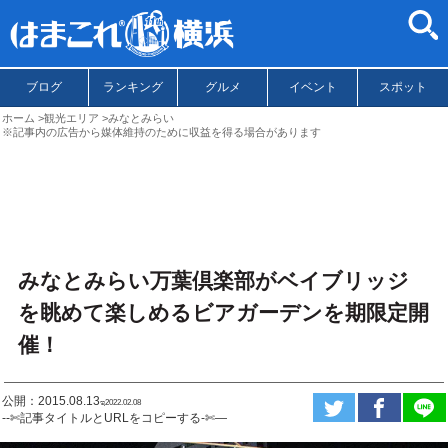
ブログ
ランキング
グルメ
イベント
スポット
ホーム
観光エリア
みなとみらい
※記事内の広告から媒体維持のために収益を得る場合があります
みなとみらい万葉倶楽部がベイブリッジ
を眺めて楽しめるビアガーデンを期限定開
催！
公開：2015.08.13
ಇ2022.02.08
--✄記事タイトルとURLをコピーする-✄—