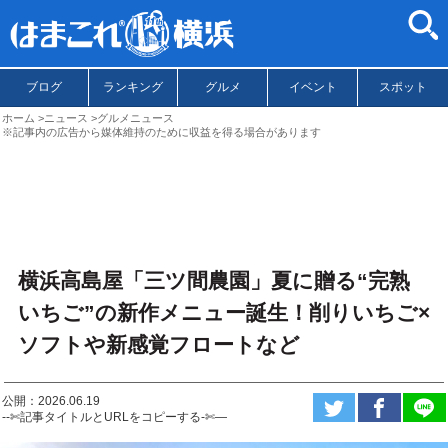
ブログ
ランキング
グルメ
イベント
スポット
ホーム
ニュース
グルメニュース
※記事内の広告から媒体維持のために収益を得る場合があります
横浜高島屋「三ツ間農園」夏に贈る“完熟
いちご”の新作メニュー誕生！削りいちご×
ソフトや新感覚フロートなど
公開：2026.06.19
--✄記事タイトルとURLをコピーする-✄—