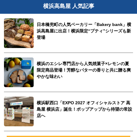
横浜高島屋 人気記事
日本橋兜町の人気ベーカリー「Bakery bank」横
浜高島屋に出店！横浜限定“プティ”シリーズも新
登場
横浜のエシレ専門店から人気焼菓子×レモンの夏
限定商品登場！芳醇なバターの香りと共に贈る爽
やかな味わい
横浜駅西口「EXPO 2027 オフィシャルストア 高
島屋 横浜店」誕生！ポップアップから待望の常設
店へ