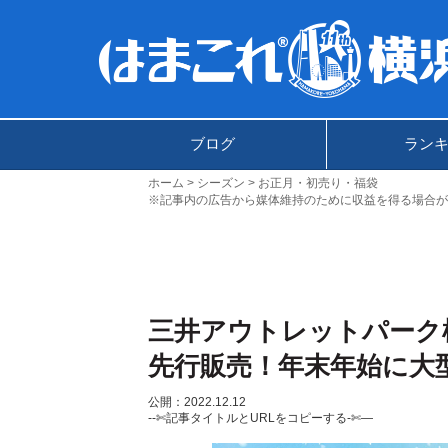
ブログ
ラン
ホーム
シーズン
お正月・初売り・福袋
※記事内の広告から媒体維持のために収益を得る場合が
三井アウトレットパーク横
先行販売！年末年始に大
公開：2022.12.12
--✄記事タイトルとURLをコピーする-✄—