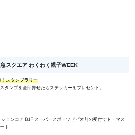
急スクエア わくわく親子WEEK
O！スタンプラリー
タンプを全部押せたらステッカーをプレゼント。
ンコア B1F スーパースポーツゼビオ前の受付でトーマス
タート