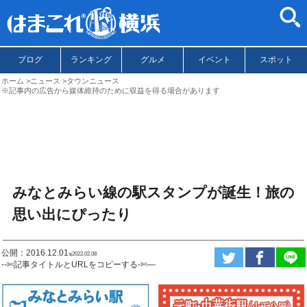
ブログ
ランキング
グルメ
イベント
スポット
ホーム
ニュース
タウンニュース
※記事内の広告から媒体維持のために収益を得る場合があります
みなとみらい線の駅スタンプが誕生！旅の
思い出にぴったり
公開：2016.12.01
ಇ2022.02.08
--✄記事タイトルとURLをコピーする-✄—