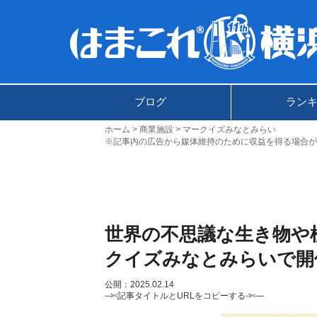
ブログ
ラン
ホーム
商業施設
マークイズみなとみらい
※記事内の広告から媒体維持のために収益を得る場合が
世界の不思議な生き物や
クイズみなとみらいで開
公開：2025.02.14
--✄記事タイトルとURLをコピーする-✄—