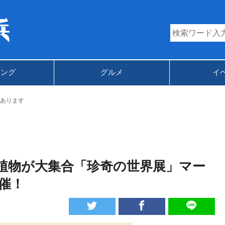
キング
グルメ
イ
あります
植物が大集合「珍奇の世界展」マー
催！