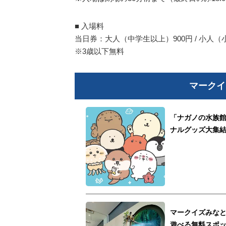
■ 入場料
当日券：大人（中学生以上）900円 / 小人（
※3歳以下無料
マークイ
「ナガノの水族
ナルグッズ大集
マークイズみなと
遊べる無料スポ