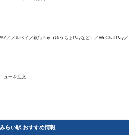
u PAY／メルペイ／銀行Pay（ゆうちょPayなど）／WeChat Pay／
メニューを注文
みらい駅 おすすめ情報