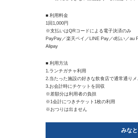
■ 利用料金
1回1,000円
※支払いはQRコードによる電子決済のみ
PayPay／楽天ペイ／LINE Pay／d払い／a
Alipay
■ 利用方法
1.ランチガチャ利用
2.当たった施設の好きな飲食店で通常通り
3.お会計時にチケットを回収
※差額分は利用者の負担
※1会計につきチケット1枚の利用
※おつりは出ません
みなと