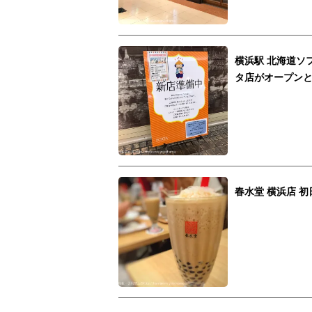
横浜駅 北海道ソ
タ店がオープン
春水堂 横浜店 