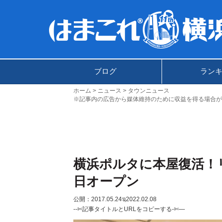
ブログ
ラン
ホーム
ニュース
タウンニュース
※記事内の広告から媒体維持のために収益を得る場合が
横浜ポルタに本屋復活！リ
日オープン
公開：2017.05.24
ಇ2022.02.08
--✄記事タイトルとURLをコピーする-✄—