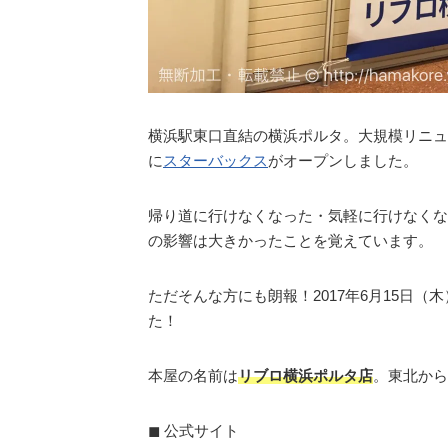
横浜駅東口直結の横浜ポルタ。大規模リニュ
に
スターバックス
がオープンしました。
帰り道に行けなくなった・気軽に行けなくな
の影響は大きかったことを覚えています。
ただそんな方にも朗報！2017年6月15日
た！
本屋の名前は
リブロ横浜ポルタ店
。東北から
◼︎ 公式サイト