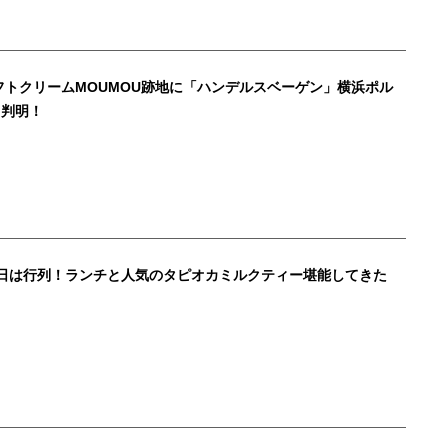
フトクリームMOUMOU跡地に「ハンデルスベーゲン」横浜ポル
と判明！
初日は行列！ランチと人気のタピオカミルクティー堪能してきた