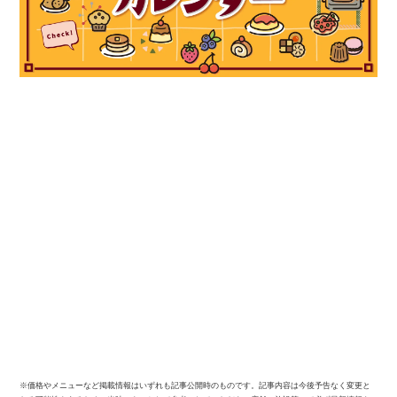
※価格やメニューなど掲載情報はいずれも記事公開時のものです。記事内容は今後予告なく変更と