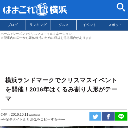
ブログ
ランキング
グルメ
イベント
スポット
ホーム
シーズン
クリスマス・イルミネーション
※記事内の広告から媒体維持のために収益を得る場合があります
横浜ランドマークでクリスマスイベント
を開催！2016年はくるみ割り人形がテー
マ
公開：2016.10.11
ಇ2022.02.08
--✄記事タイトルとURLをコピーする-✄—