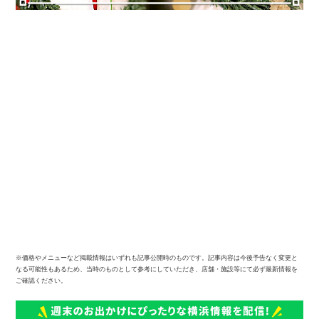
※価格やメニューなど掲載情報はいずれも記事公開時のものです。記事内容は今後予告なく変更と
なる可能性もあるため、当時のものとして参考にしていただき、店舗・施設等にて必ず最新情報を
ご確認ください。