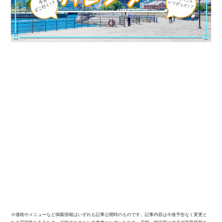
※価格やメニューなど掲載情報はいずれも記事公開時のものです。記事内容は今後予告なく変更と