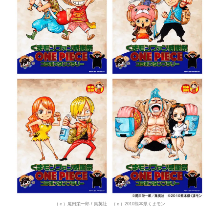
（ｃ）尾田栄一郎 / 集英社 （ｃ）2010熊本県くまモン