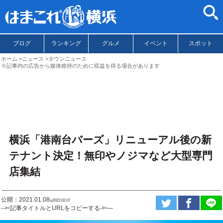
ブログ
ランキング
グルメ
イベント
スポット
ホーム
ニュース
タウンニュース
※記事内の広告から媒体維持のために収益を得る場合があります
横浜「港南台バーズ」リニューアル後の新
テナント決定！無印やノジマなど大型専門
店集結
公開：2021.01.08
ಇ2022.02.07
--✄記事タイトルとURLをコピーする-✄—