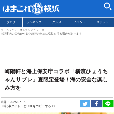
ブログ
ランキング
グルメ
イベント
スポット
ホーム
ニュース
グルメニュース
※記事内の広告から媒体維持のために収益を得る場合があります
崎陽軒と海上保安庁コラボ「横濱ひょうち
ゃんサブレ」夏限定登場！海の安全な楽し
み方を
公開：2025.07.15
--✄記事タイトルとURLをコピーする-✄—