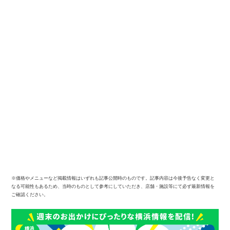
※価格やメニューなど掲載情報はいずれも記事公開時のものです。記事内容は今後予告なく変更と
なる可能性もあるため、当時のものとして参考にしていただき、店舗・施設等にて必ず最新情報を
ご確認ください。