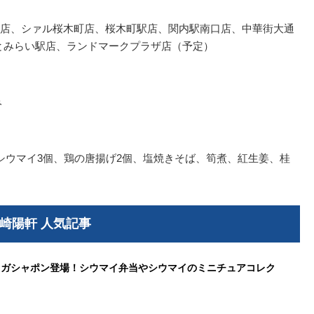
店、シァル桜木町店、桜木町駅店、関内駅南口店、中華街大通
なとみらい駅店、ランドマークプラザ店（予定）
み
シウマイ3個、鶏の唐揚げ2個、塩焼きそば、筍煮、紅生姜、桂
崎陽軒 人気記事
もガシャポン登場！シウマイ弁当やシウマイのミニチュアコレク