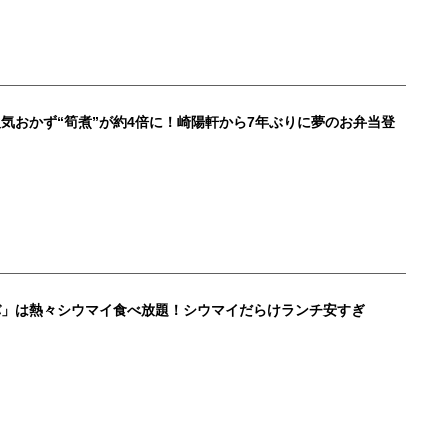
気おかず“筍煮”が約4倍に！崎陽軒から7年ぶりに夢のお弁当登
バ」は熱々シウマイ食べ放題！シウマイだらけランチ安すぎ