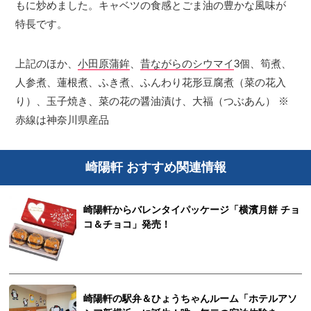
もに炒めました。キャベツの食感とごま油の豊かな風味が
特長です。
上記のほか、
小田原蒲鉾
、
昔ながらのシウマイ
3個、筍煮、
人参煮、蓮根煮、ふき煮、ふんわり花形豆腐煮（菜の花入
り）、玉子焼き、菜の花の醤油漬け、大福（つぶあん） ※
赤線は神奈川県産品
崎陽軒 おすすめ関連情報
崎陽軒からバレンタイパッケージ「横濱月餅 チョ
コ＆チョコ」発売！
崎陽軒の駅弁＆ひょうちゃんルーム「ホテルアソ