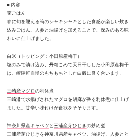
■ 内容
筍ごはん
春に旬を迎える筍のシャキシャキとした食感が楽しい炊き
込みごはん。人参と油揚げを加えることで、深みのある味
わいに仕上げました。
白米（トッピング：
小田原産梅干
）
塩のみで漬け込み、丹精こめて天日干しした小田原産梅干
は、崎陽軒自慢のもちもちとした白飯に良く合います。
三崎産マグロ
の利休煮
三崎港で水揚げされたマグロを胡麻が香る利休煮に仕上げ
ました。甘辛い味付けが食欲をそそります。
神奈川県産キャベツ
と
三浦産芽ひじき
の炒め煮
三浦産芽ひじきを神奈川県産キャベツ、油揚げ、人参とと