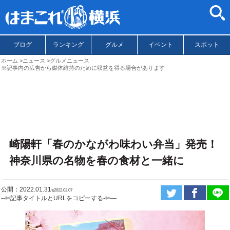
ブログ
ランキング
グルメ
イベント
スポット
ホーム
ニュース
グルメニュース
※記事内の広告から媒体維持のために収益を得る場合があります
崎陽軒「春のかながわ味わい弁当」発売！
神奈川県の名物を春の食材と一緒に
公開：2022.01.31
ಇ2022.02.07
--✄記事タイトルとURLをコピーする-✄—