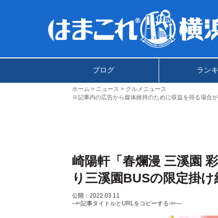
ブログ
ラン
ホーム
ニュース
グルメニュース
※記事内の広告から媒体維持のために収益を得る場合が
崎陽軒「春爛漫 三溪園 
り三溪園BUSの限定掛け
公開：2022.03.11
--✄記事タイトルとURLをコピーする-✄—