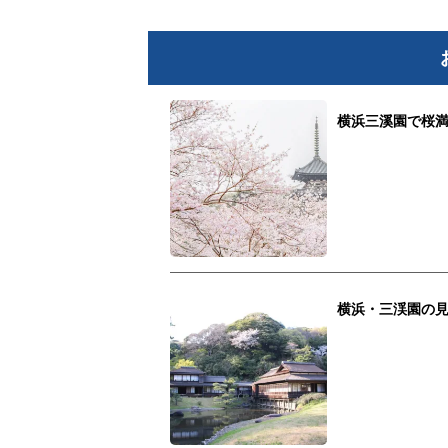
横浜三溪園で桜満
横浜・三渓園の