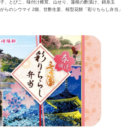
子、とびこ、味付け椎茸、山せり、蓮根の酢漬け、錦糸玉
がらのシウマイ 2個、甘酢生姜、桜型花餅「彩りちらし弁当」