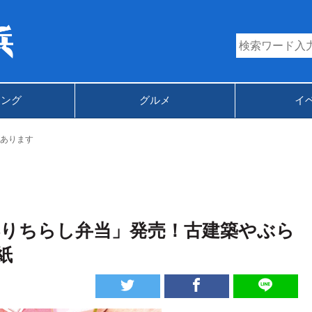
キング
グルメ
イ
あります
彩りちらし弁当」発売！古建築やぶら
紙