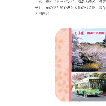
ちらし寿司（トッピング：海老の酢〆、煮穴
子）、菜の花と筍姫皮と人参の和え物、昔な
と同内容