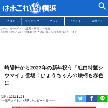
ブログ
ランキング
グルメ
イベント
スポット
ホーム
シーズン
お正月・初売り・福袋
※記事内の広告から媒体維持のために収益を得る場合があります
崎陽軒から2023年の新年祝う「紅白特製シ
ウマイ」登場！ひょうちゃんの絵柄も赤色
に
公開：2022.11.24
--✄記事タイトルとURLをコピーする-✄—