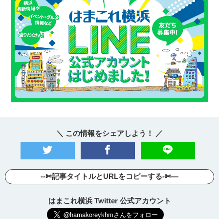
＼ この情報をシェアしよう！ ／
--✄記事タイトルとURLをコピーする-✄—
はまこれ横浜 Twitter 公式アカウント