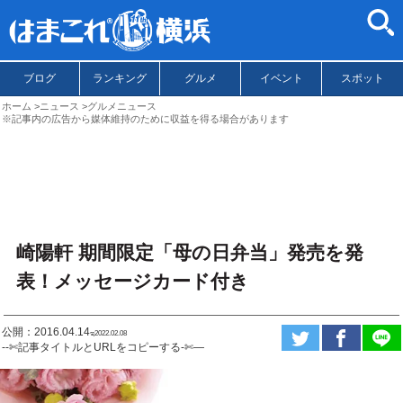
ブログ
ランキング
グルメ
イベント
スポット
ホーム
ニュース
グルメニュース
※記事内の広告から媒体維持のために収益を得る場合があります
崎陽軒 期間限定「母の日弁当」発売を発
表！メッセージカード付き
公開：2016.04.14
ಇ2022.02.08
--✄記事タイトルとURLをコピーする-✄—