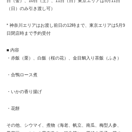
日（金）、10日（土）、11日（日）東京エリアは5月11日
（日）のみ引き渡し可）
* 神奈川エリアはお渡し前日の12時まで、東京エリアは5月9
日閉店時まで予約受付
■ 内容
・赤飯（栗）、白飯（桜の花）、金目鯛入り茶飯（ふき）
・合鴨ロース煮
・いかの香り揚げ
・花餅
その他、シウマイ、煮物（海老、帆立、南瓜、梅型人参、