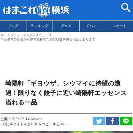
ブログ
ランキング
グルメ
イベント
スポット
ホーム
ニュース
グルメニュース
※記事内の広告から媒体維持のために収益を得る場合があります
崎陽軒「ギヨウザ」シウマイに待望の遭
遇！限りなく餃子に近い崎陽軒エッセンス
溢れる一品
公開：2026.06.14
ಇ2026.06.15
--✄記事タイトルとURLをコピーする-✄—