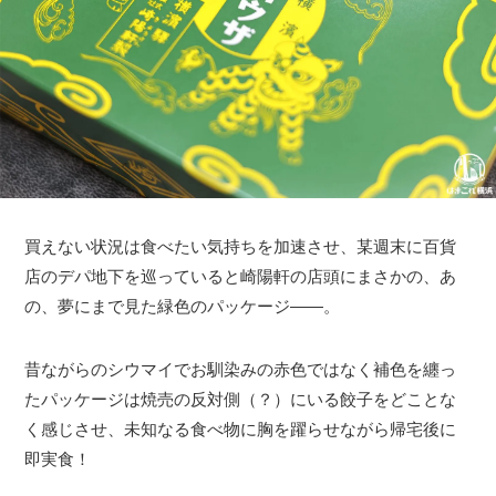
買えない状況は食べたい気持ちを加速させ、某週末に百貨
店のデパ地下を巡っていると崎陽軒の店頭にまさかの、あ
の、夢にまで見た緑色のパッケージ――。
昔ながらのシウマイでお馴染みの赤色ではなく補色を纏っ
たパッケージは焼売の反対側（？）にいる餃子をどことな
く感じさせ、未知なる食べ物に胸を躍らせながら帰宅後に
即実食！