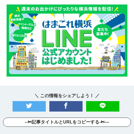
＼ この情報をシェアしよう！ ／
--✄記事タイトルとURLをコピーする-✄—