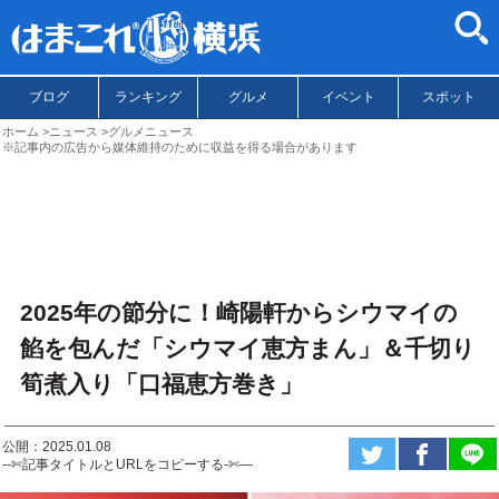
ブログ
ランキング
グルメ
イベント
スポット
ホーム
ニュース
グルメニュース
※記事内の広告から媒体維持のために収益を得る場合があります
2025年の節分に！崎陽軒からシウマイの
餡を包んだ「シウマイ恵方まん」＆千切り
筍煮入り「口福恵方巻き」
公開：2025.01.08
--✄記事タイトルとURLをコピーする-✄—