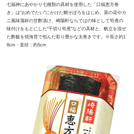
七福神にあやかり七種類の具材を使用した「口福恵方巻
き」は“おめでたい”にかけた鯛そぼろをはじめ、菜の花やカ
ニ風味蒲鉾の甘酢漬け、崎陽軒ならではの味として筍煮の
味付けをもとにした“千切り筍煮”などの具材と、帆立を混ぜ
た酢飯を焼海苔で包んだ彩り豊かな太巻きです。※長さ約1
8cm・直径：約5cm