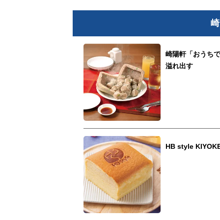
崎
崎陽軒「おうちで
溢れ出す
HB style 