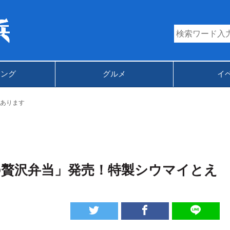
キング
グルメ
イ
あります
の贅沢弁当」発売！特製シウマイとえ