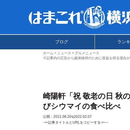
ブログ
ラン
ホーム
ニュース
グルメニュース
※記事内の広告から媒体維持のために収益を得る場合が
崎陽軒「祝 敬老の日 秋
びシウマイの食べ比べ
公開：2021.08.20
ಇ2022.02.07
--✄記事タイトルとURLをコピーする-✄—